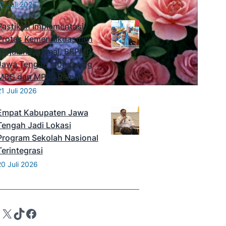
21 Juli 2026
Pastikan Implementasi
Protas Kemendikdasmen
Berjalan Optimal, BBPMP
Jawa Tengah Monitoring
MBG dan MPLS Ramah
21 Juli 2026
Empat Kabupaten Jawa
Tengah Jadi Lokasi
Program Sekolah Nasional
Terintegrasi
20 Juli 2026
X
TikTok
Facebook