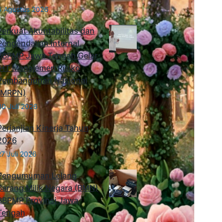
6 Agustus 2026
Perkuat Akuntabilitas dan
Pengendalian Internal,
BBPMP Jawa Tengah Gelar
IHT Manajemen Risiko
Pembangunan Nasional
(MRPN)
30 Juli 2026
Perjanjian Kinerja Tahun
2026
27 Juli 2026
Pengumuman Lelang
Barang Milik Negara (BMN)
BBPMP Provinsi Jawa
Tengah