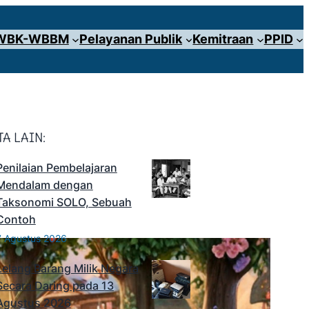
WBK-WBBM
Pelayanan Publik
Kemitraan
PPID
TA LAIN:
Penilaian Pembelajaran
Mendalam dengan
Taksonomi SOLO, Sebuah
Contoh
7 Agustus 2026
Lelang Barang Milik Negara
Secara Daring pada 13
Agustus 2026