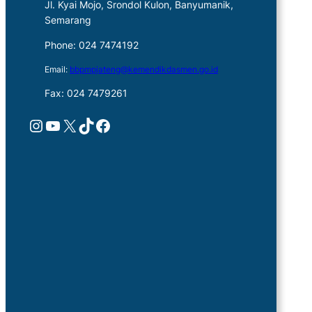
Jl. Kyai Mojo, Srondol Kulon, Banyumanik,
Semarang
Phone: 024 7474192
Email:
bbpmpjateng@kemendikdasmen.go.id
Fax: 024 7479261
Instagram
YouTube
X
TikTok
Facebook