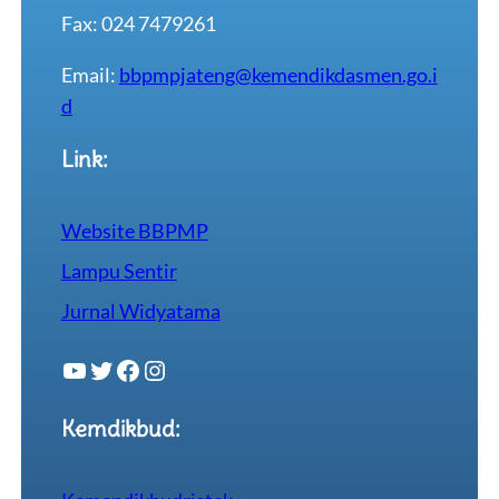
Fax: 024 7479261
Email:
bbpmpjateng@kemendikdasmen.go.i
d
Link:
Website BBPMP
Lampu Sentir
Jurnal Widyatama
YouTube
Twitter
Facebook
Instagram
Kemdikbud: