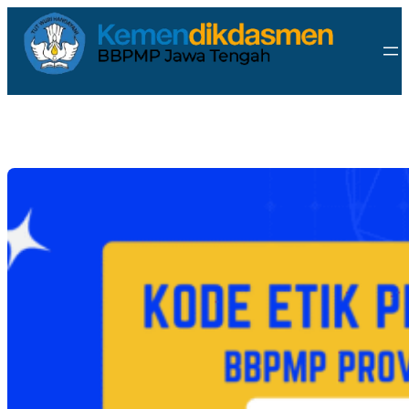
Lewati
ke
konten