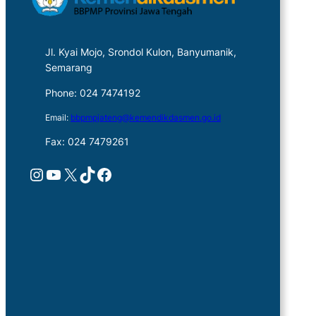
Jl. Kyai Mojo, Srondol Kulon, Banyumanik,
Semarang
Phone: 024 7474192
Email:
bbpmpjateng@kemendikdasmen.go.id
Fax: 024 7479261
Instagram
YouTube
X
TikTok
Facebook